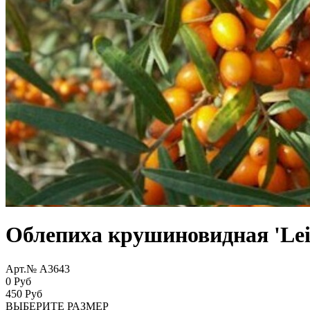
Облепиха крушиновидная 'Lei
Арт.№ A3643
0 Руб
450
Руб
ВЫБЕРИТЕ РАЗМЕР