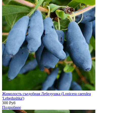
Жимолость съедобная Лебедушка (Lonicera caerulea
'Lebedushka')
300
Руб
Подробнее