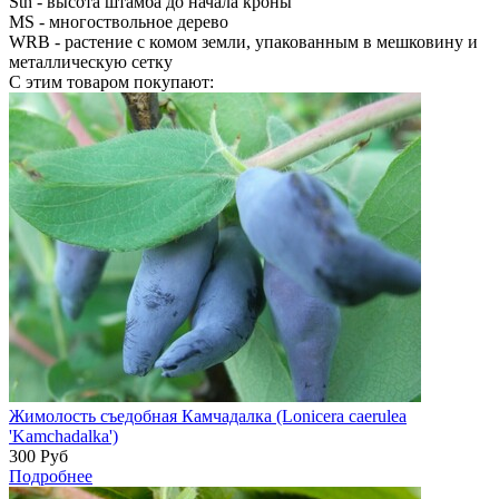
Sth
- высота штамба до начала кроны
MS
- многоствольное дерево
WRB
- растение с комом земли, упакованным в мешковину и
металлическую сетку
С этим товаром покупают:
Жимолость съедобная Камчадалка (Lonicera caerulea
'Kamchadalka')
300
Руб
Подробнее