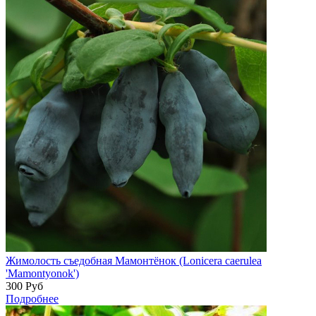
Жимолость съедобная Мамонтёнок (Lonicera caerulea
'Mamontyonok')
300
Руб
Подробнее