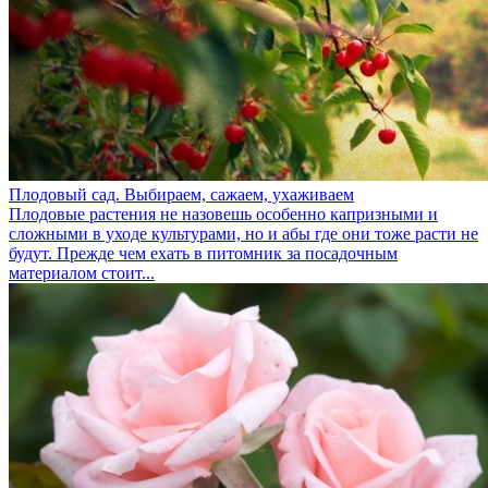
Плодовый сад. Выбираем, сажаем, ухаживаем
Плодовые растения не назовешь особенно капризными и
сложными в уходе культурами, но и абы где они тоже расти не
будут. Прежде чем ехать в питомник за посадочным
материалом стоит...