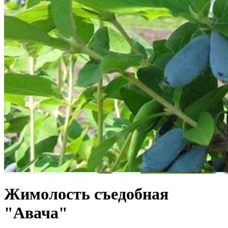
Жимолость съедобная
"Авача"