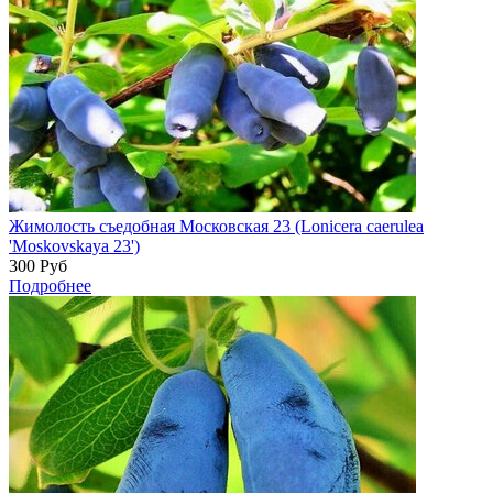
Жимолость съедобная Московская 23 (Lonicera caerulea
'Moskovskaya 23')
300
Руб
Подробнее