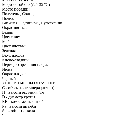
Морозостойкие (?25-35 °С)
Место посадки:
Полутень , Солнце
Почва:
Влажная , Суглинок , Супесчаник
Окрас цветка:
Белый
Цветение:
Май
Цвет листвы:
Зеленая
Вкус плодов:
Кисло-сладкий
Период созревания плода:
Июнь
Окрас плодов:
Черный
УСЛОВНЫЕ ОБОЗНАЧЕНИЯ
С
- объем контейнера (литры)
H
- высота растения (см)
D
- диаметр кроны
RB
- ком с мешковиной
Pa
- высота штамба
Stu
- обхват ствола