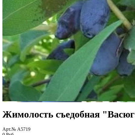
Жимолость съедобная "Васюг
Арт.№ A5719
0 Руб