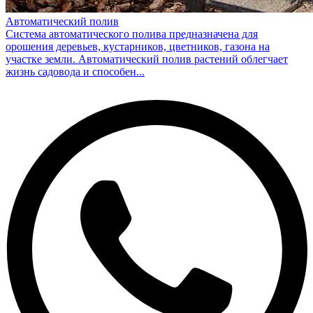
Автоматический полив
Система автоматического полива предназначена для
орошения деревьев, кустарников, цветников, газона на
участке земли. Автоматический полив растений облегчает
жизнь садовода и способен...