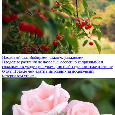
Плодовый сад. Выбираем, сажаем, ухаживаем
Плодовые растения не назовешь особенно капризными и
сложными в уходе культурами, но и абы где они тоже расти не
будут. Прежде чем ехать в питомник за посадочным
материалом стоит...