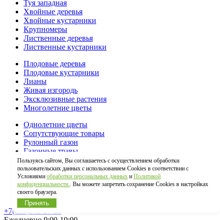
Туя западная
Хвойные деревья
Хвойные кустарники
Крупномеры
Лиственные деревья
Лиственные кустарники
Плодовые деревья
Плодовые кустарники
Лианы
Живая изгородь
Эксклюзивные растения
Многолетние цветы
Однолетние цветы
Сопутствующие товары
Рулонный газон
Газонные травы
Пользуясь сайтом, Вы соглашаетесь с осуществлением обработки
Ланшафтный дизайн
пользовательских данных с использованием Cookies в соответствии с
Услуги
Условиями
обработки персональных данных
и
Политикой
конфиденциальности.
. Вы можете запретить сохранение Cookies в настройках
О нас
своего браузера.
Контакты
Принять
+7(495)646-07-59
Ежедневно 9:00-19:00