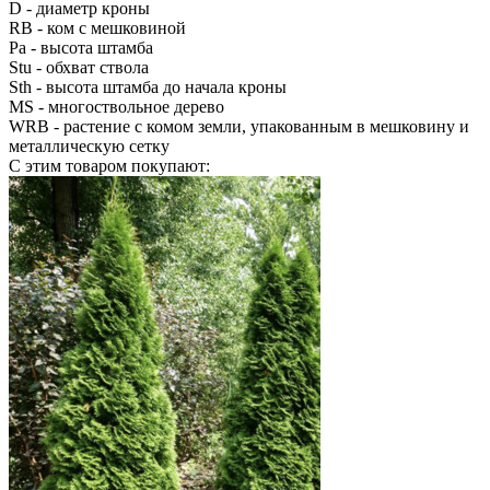
D
- диаметр кроны
RB
- ком с мешковиной
Pa
- высота штамба
Stu
- обхват ствола
Sth
- высота штамба до начала кроны
MS
- многоствольное дерево
WRB
- растение с комом земли, упакованным в мешковину и
металлическую сетку
С этим товаром покупают: