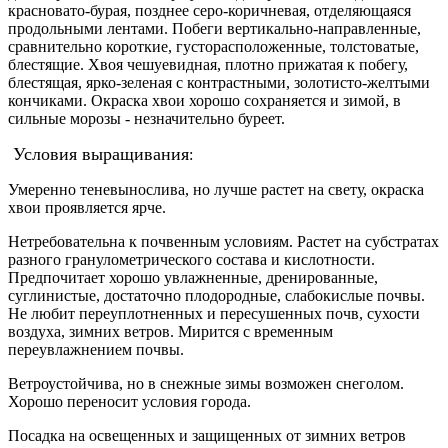
красновато-бурая, позднее серо-коричневая, отделяющаяся
продольными лентами. Побеги вертикально-направленные,
сравнительно короткие, густорасположенные, толстоватые,
блестящие. Хвоя чешуевидная, плотно прижатая к побегу,
блестящая, ярко-зеленая с контрастными, золотисто-желтыми
кончиками. Окраска хвои хорошо сохраняется и зимой, в
сильные морозы - незначительно буреет.
Условия выращивания
:
Умеренно теневынослива, но лучше растет на свету, окраска
хвои проявляется ярче.
Нетребовательна к почвенным условиям. Растет на субстратах
разного гранулометрического состава и кислотности.
Предпочитает хорошо увлажненные, дренированные,
суглинистые, достаточно плодородные, слабокислые почвы.
Не любит переуплотненных и пересушенных почв, сухости
воздуха, зимних ветров. Мирится с временным
переувлажнением почвы.
Ветроустойчива, но в снежные зимы возможен снеголом.
Хорошо переносит условия города.
Посадка на освещенных и защищенных от зимних ветров