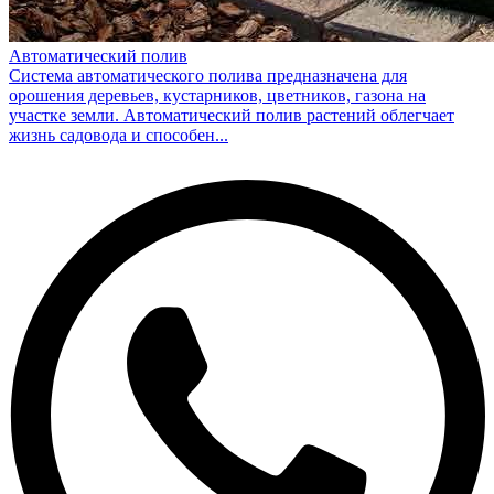
Автоматический полив
Система автоматического полива предназначена для
орошения деревьев, кустарников, цветников, газона на
участке земли. Автоматический полив растений облегчает
жизнь садовода и способен...