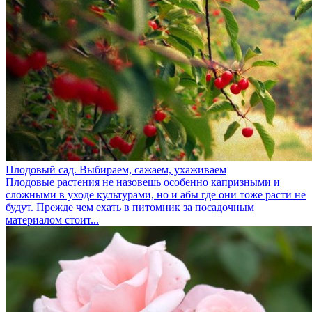
Плодовый сад. Выбираем, сажаем, ухаживаем
Плодовые растения не назовешь особенно капризными и
сложными в уходе культурами, но и абы где они тоже расти не
будут. Прежде чем ехать в питомник за посадочным
материалом стоит...