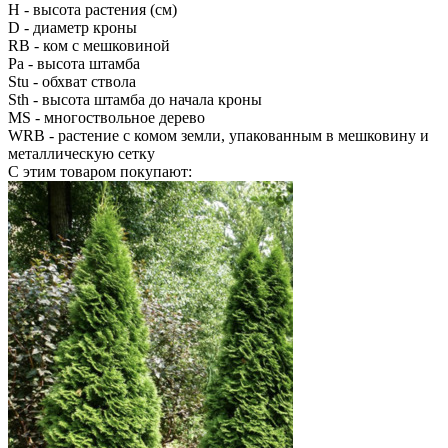
H
- высота растения (см)
D
- диаметр кроны
RB
- ком с мешковиной
Pa
- высота штамба
Stu
- обхват ствола
Sth
- высота штамба до начала кроны
MS
- многоствольное дерево
WRB
- растение с комом земли, упакованным в мешковину и
металлическую сетку
С этим товаром покупают: