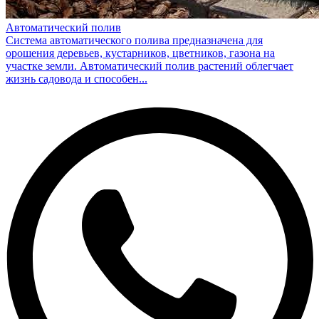
Автоматический полив
Система автоматического полива предназначена для
орошения деревьев, кустарников, цветников, газона на
участке земли. Автоматический полив растений облегчает
жизнь садовода и способен...