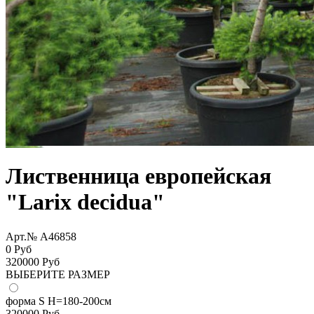
Лиственница европейская
"Larix decidua"
Арт.№ A46858
0 Руб
320000
Руб
ВЫБЕРИТЕ РАЗМЕР
форма S Н=180-200см
320000
Руб