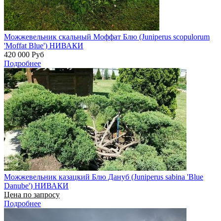
Можжевельник скальный Моффат Блю (Juniperus scopulorum
'Moffat Blue') НИВАКИ
420 000
Руб
Подробнее
Можжевельник казацкий Блю Дануб (Juniperus sabina 'Blue
Danube') НИВАКИ
Цена по запросу
Подробнее