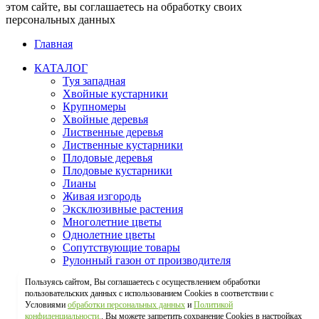
этом сайте, вы соглашаетесь на обработку своих
персональных данных
Главная
КАТАЛОГ
Туя западная
Хвойные кустарники
Крупномеры
Хвойные деревья
Лиственные деревья
Лиственные кустарники
Плодовые деревья
Плодовые кустарники
Лианы
Живая изгородь
Эксклюзивные растения
Многолетние цветы
Однолетние цветы
Сопутствующие товары
Рулонный газон от производителя
Газонные травы
Пользуясь сайтом, Вы соглашаетесь с осуществлением обработки
О НАС
пользовательских данных с использованием Cookies в соответствии с
ПАРТНЕРАМ / ОПТ
Условиями
обработки персональных данных
и
Политикой
УСЛУГИ
конфиденциальности.
. Вы можете запретить сохранение Cookies в настройках