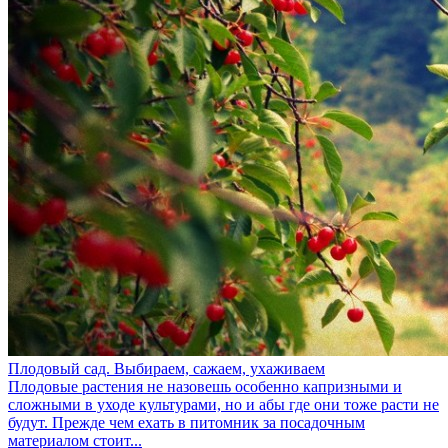
Плодовый сад. Выбираем, сажаем, ухаживаем
Плодовые растения не назовешь особенно капризными и
сложными в уходе культурами, но и абы где они тоже расти не
будут. Прежде чем ехать в питомник за посадочным
материалом стоит...