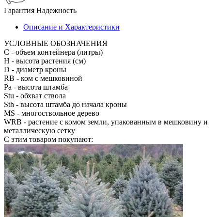
Гарантия
Надежность
Описание и Характеристики
УСЛОВНЫЕ ОБОЗНАЧЕНИЯ
С
- объем контейнера (литры)
H
- высота растения (см)
D
- диаметр кроны
RB
- ком с мешковиной
Pa
- высота штамба
Stu
- обхват ствола
Sth
- высота штамба до начала кроны
MS
- многоствольное дерево
WRB
- растение с комом земли, упакованным в мешковину и
металлическую сетку
С этим товаром покупают: