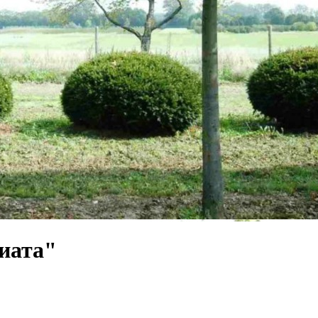
иата"