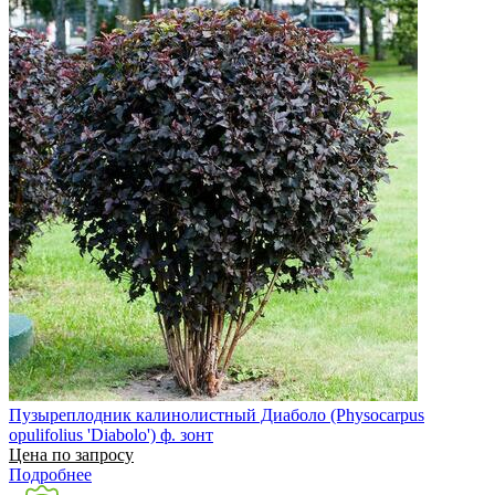
Пузыреплодник калинолистный Диаболо (Physocarpus
opulifolius 'Diabolo') ф. зонт
Цена по запросу
Подробнее