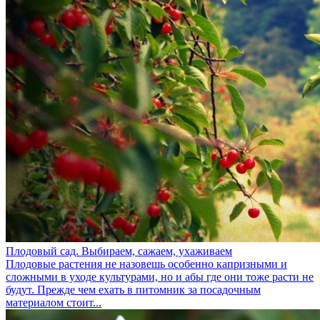
Плодовый сад. Выбираем, сажаем, ухаживаем
Плодовые растения не назовешь особенно капризными и
сложными в уходе культурами, но и абы где они тоже расти не
будут. Прежде чем ехать в питомник за посадочным
материалом стоит...