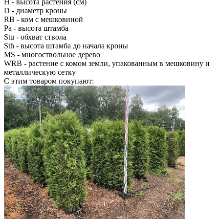
H
- высота растения (см)
D
- диаметр кроны
RB
- ком с мешковиной
Pa
- высота штамба
Stu
- обхват ствола
Sth
- высота штамба до начала кроны
MS
- многоствольное дерево
WRB
- растение с комом земли, упакованным в мешковину и
металлическую сетку
С этим товаром покупают: