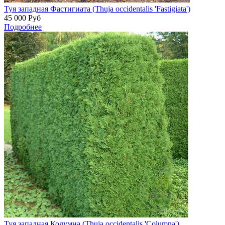
Туя западная Фастигиата (Thuja occidentalis 'Fastigiata')
45 000
Руб
Подробнее
Туя западная Колумна (Thuja occidentalis 'Columna')