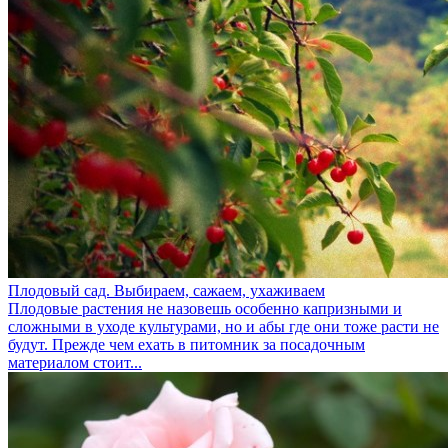
Плодовый сад. Выбираем, сажаем, ухаживаем
Плодовые растения не назовешь особенно капризными и
сложными в уходе культурами, но и абы где они тоже расти не
будут. Прежде чем ехать в питомник за посадочным
материалом стоит...