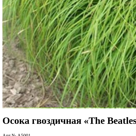
Осока гвоздичная «The Beatle
Арт.№ A5001