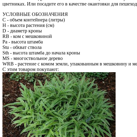
цветниках. Или посадите его в качестве окантовки для пешехо
УСЛОВНЫЕ ОБОЗНАЧЕНИЯ
С
- объем контейнера (литры)
H
- высота растения (см)
D
- диаметр кроны
RB
- ком с мешковиной
Pa
- высота штамба
Stu
- обхват ствола
Sth
- высота штамба до начала кроны
MS
- многоствольное дерево
WRB
- растение с комом земли, упакованным в мешковину и м
С этим товаром покупают: