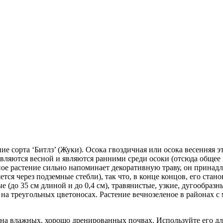
ие сорта ‘Битлз’ (Жуки). Осока гвоздичная или осока весенняя 
ляются весной и являются ранними среди осоки (отсюда общее н
ое растение сильно напоминает декоративную траву, он принадл
ется через подземные стебли), так что, в конце концов, его ста
 (до 35 см длиной и до 0,4 см), травянистые, узкие, дугообразн
 на треугольных цветоносах. Растение вечнозеленое в районах 
ни на влажных, хорошо дренированных почвах. Используйте его 