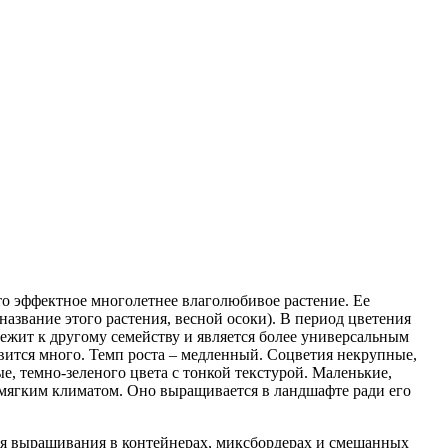
это эффектное многолетнее влаголюбивое растение. Ее
азвание этого растения, весной осоки). В период цветения
ежит к другому семейству и является более универсальным
новится много. Темп роста – медленный. Соцветия некрупные,
ые, темно-зеленого цвета с тонкой текстурой. Маленькие,
с мягким климатом. Оно выращивается в ландшафте ради его
для выращивания в контейнерах, миксбордерах и смешанных