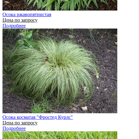
Осока ржавопятнистая
Цена по запросу
Подробнее
Осока косматая "Фростед Курлс"
Цена по запросу
Подробнее