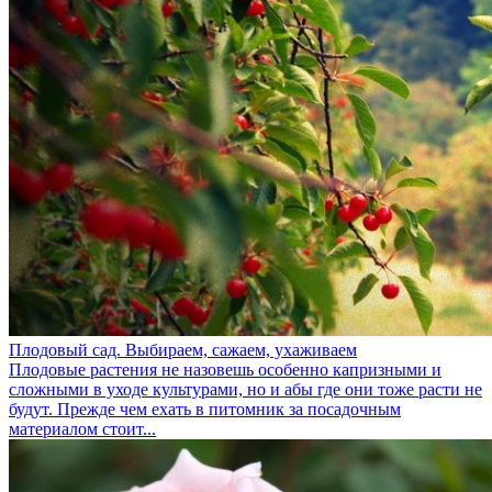
Плодовый сад. Выбираем, сажаем, ухаживаем
Плодовые растения не назовешь особенно капризными и
сложными в уходе культурами, но и абы где они тоже расти не
будут. Прежде чем ехать в питомник за посадочным
материалом стоит...