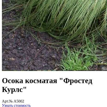
Осока косматая "Фростед
Курлс"
Арт.№ A5002
Узнать стоимость