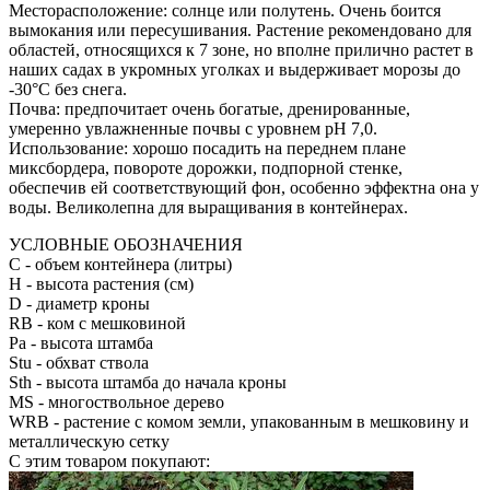
Месторасположение: солнце или полутень. Очень боится
вымокания или пересушивания. Растение рекомендовано для
областей, относящихся к 7 зоне, но вполне прилично растет в
наших садах в укромных уголках и выдерживает морозы до
-30°С без снега.
Почва: предпочитает очень богатые, дренированные,
умеренно увлажненные почвы с уровнем pH 7,0.
Использование: хорошо посадить на переднем плане
миксбордера, повороте дорожки, подпорной стенке,
обеспечив ей соответствующий фон, особенно эффектна она у
воды. Великолепна для выращивания в контейнерах.
УСЛОВНЫЕ ОБОЗНАЧЕНИЯ
С
- объем контейнера (литры)
H
- высота растения (см)
D
- диаметр кроны
RB
- ком с мешковиной
Pa
- высота штамба
Stu
- обхват ствола
Sth
- высота штамба до начала кроны
MS
- многоствольное дерево
WRB
- растение с комом земли, упакованным в мешковину и
металлическую сетку
С этим товаром покупают: