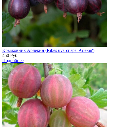
Крыжовник Арлекин (Ribes uva-crispa 'Arlekin')
450
Руб
Подробнее