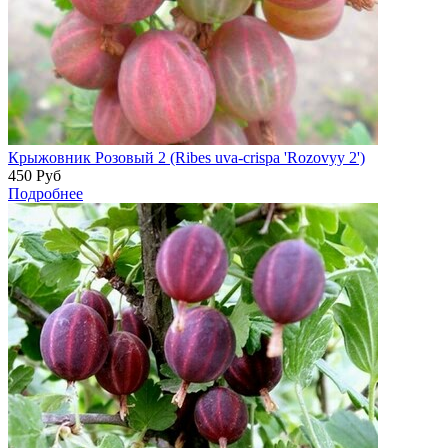
Крыжовник Розовый 2 (Ribes uva-crispa 'Rozovyy 2')
450
Руб
Подробнее