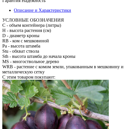
Гарантия
Надежность
Описание и Характеристики
УСЛОВНЫЕ ОБОЗНАЧЕНИЯ
С
- объем контейнера (литры)
H
- высота растения (см)
D
- диаметр кроны
RB
- ком с мешковиной
Pa
- высота штамба
Stu
- обхват ствола
Sth
- высота штамба до начала кроны
MS
- многоствольное дерево
WRB
- растение с комом земли, упакованным в мешковину и
металлическую сетку
С этим товаром покупают: