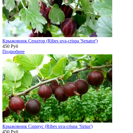
Крыжовник Сенатор (Ribes uva-crispa 'Senator')
450
Руб
Подробнее
Крыжовник Сириус (Ribes uva-crispa 'Sirius')
450
Руб