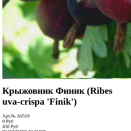
Крыжовник Финик (Ribes
uva-crispa 'Finik')
Арт.№ A6519
0 Руб
450
Руб