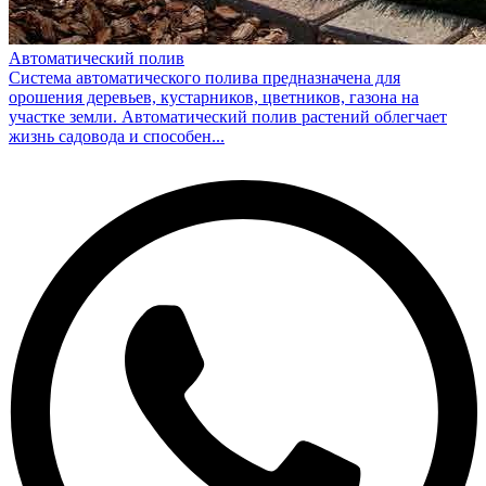
Автоматический полив
Система автоматического полива предназначена для
орошения деревьев, кустарников, цветников, газона на
участке земли. Автоматический полив растений облегчает
жизнь садовода и способен...