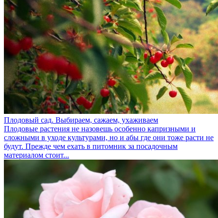
Плодовый сад. Выбираем, сажаем, ухаживаем
Плодовые растения не назовешь особенно капризными и
сложными в уходе культурами, но и абы где они тоже расти не
будут. Прежде чем ехать в питомник за посадочным
материалом стоит...