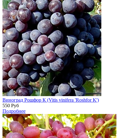
Виноград Рошфор К (Vitis vinifera 'Roshfor K')
550
Руб
Подробнее