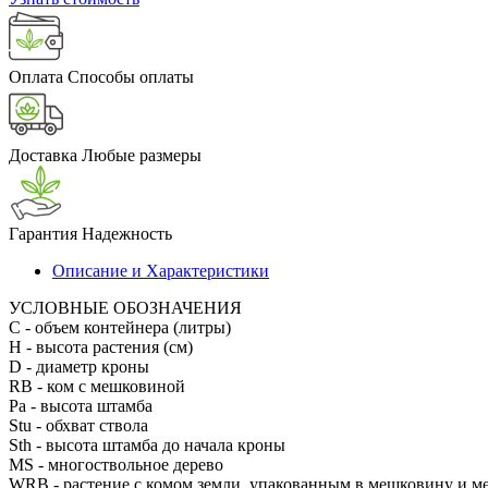
Оплата
Способы оплаты
Доставка
Любые размеры
Гарантия
Надежность
Описание и Характеристики
УСЛОВНЫЕ ОБОЗНАЧЕНИЯ
С
- объем контейнера (литры)
H
- высота растения (см)
D
- диаметр кроны
RB
- ком с мешковиной
Pa
- высота штамба
Stu
- обхват ствола
Sth
- высота штамба до начала кроны
MS
- многоствольное дерево
WRB
- растение с комом земли, упакованным в мешковину и м