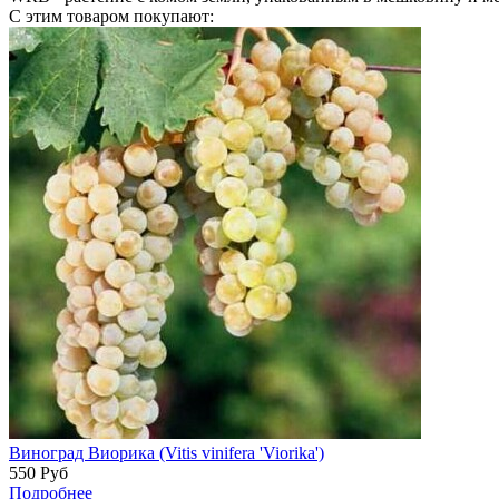
С этим товаром покупают:
Виноград Виорика (Vitis vinifera 'Viorika')
550
Руб
Подробнее