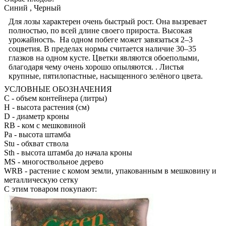
Синий , Черный
Для лозы характерен очень быстрый рост. Она вызревает
полностью, по всей длине своего прироста. Высокая
урожайность. На одном побеге может завязаться 2–3
соцветия. В пределах нормы считается наличие 30–35
глазков на одном кусте. Цветки являются обоеполыми,
благодаря чему очень хорошо опыляются.
. Листья
крупные, пятилопастные, насыщенного зелёного цвета.
УСЛОВНЫЕ ОБОЗНАЧЕНИЯ
С
- объем контейнера (литры)
H
- высота растения (см)
D
- диаметр кроны
RB
- ком с мешковиной
Pa
- высота штамба
Stu
- обхват ствола
Sth
- высота штамба до начала кроны
MS
- многоствольное дерево
WRB
- растение с комом земли, упакованным в мешковину и
металлическую сетку
С этим товаром покупают: