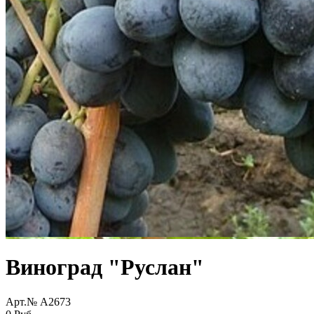
Виноград "Руслан"
Арт.№ A2673