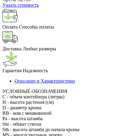
Узнать стоимость
Оплата
Способы оплаты
Доставка
Любые размеры
Гарантия
Надежность
Описание и Характеристики
УСЛОВНЫЕ ОБОЗНАЧЕНИЯ
С
- объем контейнера (литры)
H
- высота растения (см)
D
- диаметр кроны
RB
- ком с мешковиной
Pa
- высота штамба
Stu
- обхват ствола
Sth
- высота штамба до начала кроны
MS
- многоствольное дерево