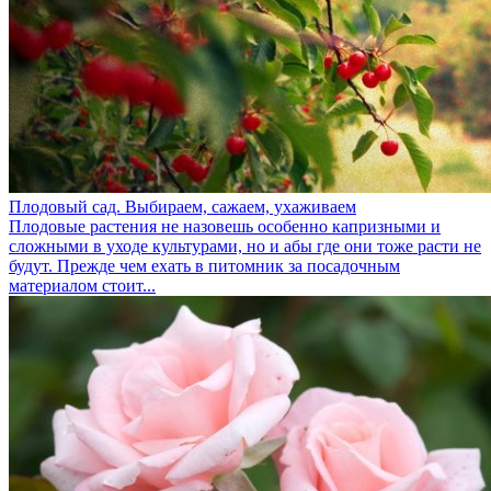
Плодовый сад. Выбираем, сажаем, ухаживаем
Плодовые растения не назовешь особенно капризными и
сложными в уходе культурами, но и абы где они тоже расти не
будут. Прежде чем ехать в питомник за посадочным
материалом стоит...