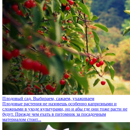
Плодовый сад. Выбираем, сажаем, ухаживаем
Плодовые растения не назовешь особенно капризными и
сложными в уходе культурами, но и абы где они тоже расти не
будут. Прежде чем ехать в питомник за посадочным
материалом стоит...