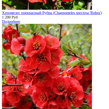
Хеномелес прекрасный Рубра (Chaenomeles speciosa 'Rubra')
1 200
Руб
Подробнее