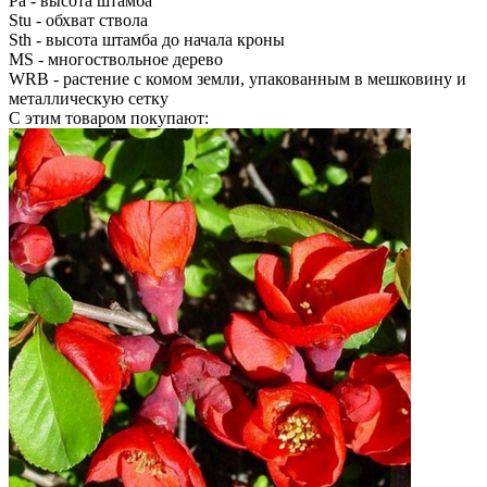
Pa
- высота штамба
Stu
- обхват ствола
Sth
- высота штамба до начала кроны
MS
- многоствольное дерево
WRB
- растение с комом земли, упакованным в мешковину и
металлическую сетку
С этим товаром покупают: