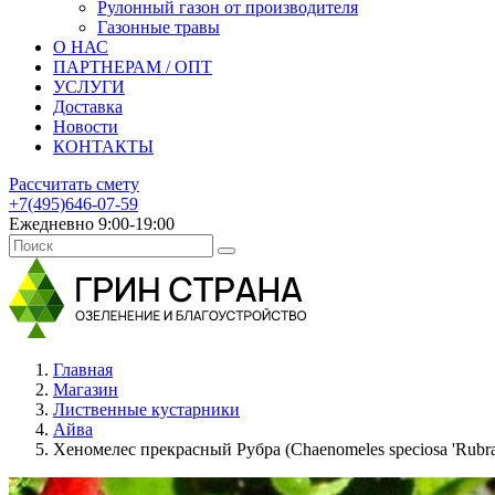
Рулонный газон от производителя
Газонные травы
О НАС
ПАРТНЕРАМ / ОПТ
УСЛУГИ
Доставка
Новости
КОНТАКТЫ
Рассчитать смету
+7(495)646-07-59
Ежедневно 9:00-19:00
Главная
Магазин
Лиственные кустарники
Айва
Хеномелес прекрасный Рубра (Chaenomeles speciosa 'Rubra