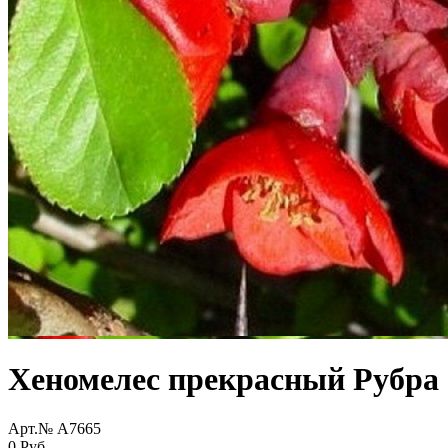
Хеномелес прекрасный Рубра (
Арт.№ A7665
0 Руб