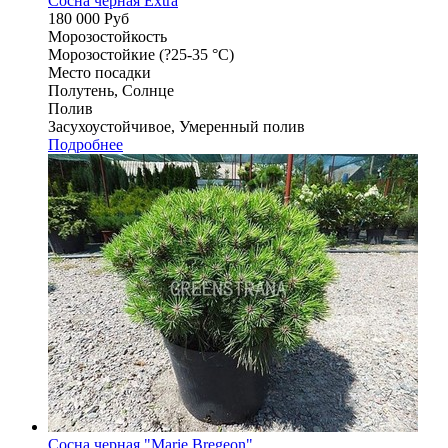
Сосна черная Extra
180 000
Руб
Морозостойкость
Морозостойкие (?25-35 °С)
Место посадки
Полутень, Солнце
Полив
Засухоустойчивое, Умеренный полив
Подробнее
Сосна черная "Marie Bregeon"