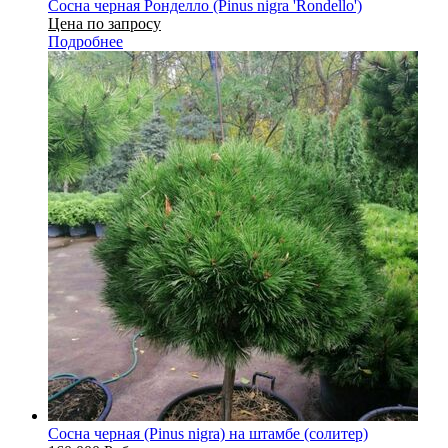
Сосна черная Ронделло (Pinus nigra 'Rondello')
Цена по запросу
Подробнее
Сосна черная (Pinus nigra) на штамбе (солитер)