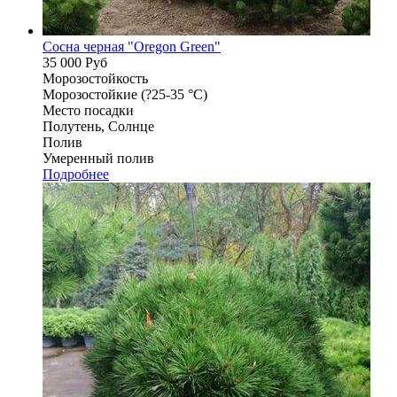
Сосна черная "Oregon Green"
35 000
Руб
Морозостойкость
Морозостойкие (?25-35 °С)
Место посадки
Полутень, Солнце
Полив
Умеренный полив
Подробнее