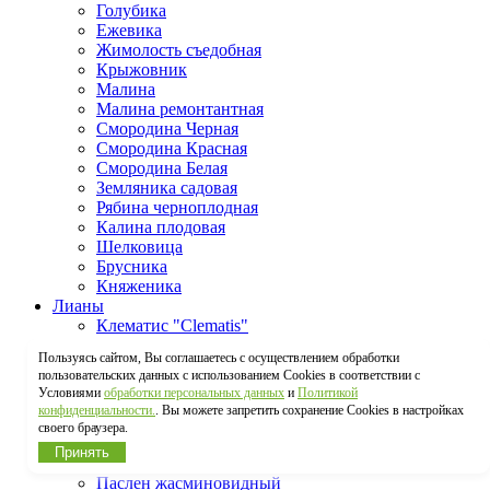
Голубика
Ежевика
Жимолость съедобная
Крыжовник
Малина
Малина ремонтантная
Смородина Черная
Смородина Красная
Смородина Белая
Земляника садовая
Рябина черноплодная
Калина плодовая
Шелковица
Брусника
Княженика
Лианы
Клематис "Clematis"
Жимолость "Lonicera"
Пользуясь сайтом, Вы соглашаетесь с осуществлением обработки
Хмель обыкновенный
пользовательских данных с использованием Cookies в соответствии с
Актинидия
Условиями
обработки персональных данных
и
Политикой
Древогубец
конфиденциальности.
. Вы можете запретить сохранение Cookies в настройках
Виноград
своего браузера.
Глициния
Принять
Тунбергия крылатая
Паслен жасминовидный