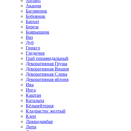
Айлант
Акация
Багрянник
Бобовник
Бархат
Береза
Боярышник
Вяз
Дуб
Гинкго
Гледичия
Граб пирамидальный
Декоративная Груша
Декоративная Вишня
Декоративная Слива
Декоративная яблоня
Ива
Ирга
Каштан
Катальпа
Кёльрейтерия
Кладрастис желтый
Клен
Ликвидамбар
Липа