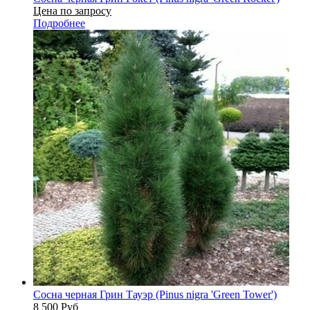
Цена по запросу
Подробнее
Сосна черная Грин Тауэр (Pinus nigra 'Green Tower')
8 500
Руб