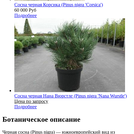
Сосна черная Корсика (Pinus nigra 'Corsica')
60 000
Руб
Подробнее
Сосна черная Нана Вюрстле (Pinus nigra 'Nana Wurstle')
Цена по запросу
Подробнее
Ботаническое описание
Черная сосна (Pinus nigra) — южноевропейский вид из