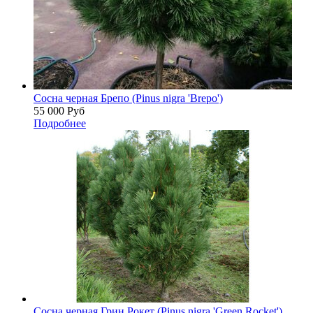
Сосна черная Брепо (Pinus nigra 'Brepo')
55 000
Руб
Подробнее
Сосна черная Грин Рокет (Pinus nigra 'Green Rocket')