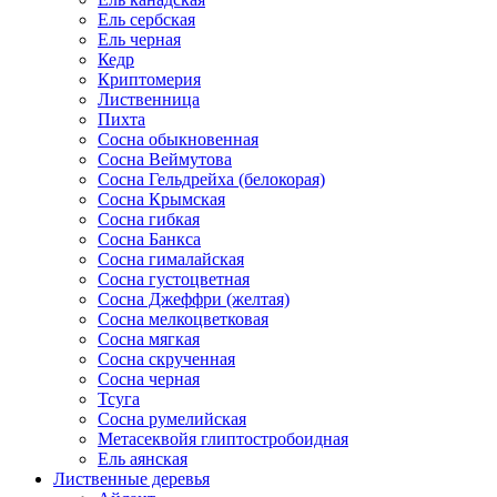
Ель сербская
Ель черная
Кедр
Криптомерия
Лиственница
Пихта
Сосна обыкновенная
Сосна Веймутова
Сосна Гельдрейха (белокорая)
Сосна Крымская
Сосна гибкая
Сосна Банкса
Сосна гималайская
Сосна густоцветная
Сосна Джеффри (желтая)
Сосна мелкоцветковая
Сосна мягкая
Сосна скрученная
Сосна черная
Тсуга
Сосна румелийская
Метасеквойя глиптостробоидная
Ель аянская
Лиственные деревья