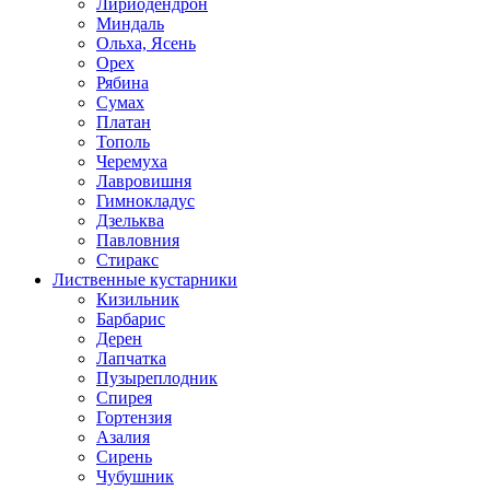
Лириодендрон
Миндаль
Ольха, Ясень
Орех
Рябина
Сумах
Платан
Тополь
Черемуха
Лавровишня
Гимнокладус
Дзельква
Павловния
Стиракс
Лиственные кустарники
Кизильник
Барбарис
Дерен
Лапчатка
Пузыреплодник
Спирея
Гортензия
Азалия
Сирень
Чубушник