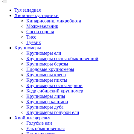
Туя западная
Хвойные кустарники
Кипарисовик, микробиота
Можжевельник
Сосна горная
Тисс
Туевик
Крупномеры
Крупномеры ели
Крупномеры сосны обыкновенной
Крупномеры березы
Плодовые крупномеры
Крупномеры клена
Крупномеры пихты
Крупномеры сосны черной
Кедр сибирский крупномер
Крупномеры липы
Крупномер каштана
Крупномеры дуба
Крупномеры голубой ели
Хвойные деревья
Голубые ели
Ель обыкновенная
Ель канадская