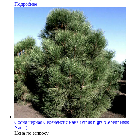
Подробнее
Сосна черная Себененсис нана (Pinus nigra 'Cebennensis
Nana')
Цена по запросу