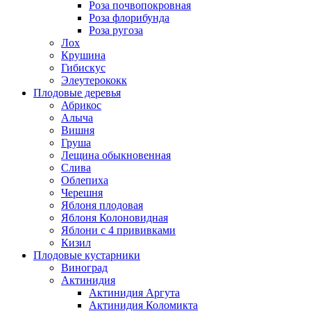
Роза почвопокровная
Роза флорибунда
Роза ругоза
Лох
Крушина
Гибискус
Элеутерококк
Плодовые деревья
Абрикос
Алыча
Вишня
Груша
Лещина обыкновенная
Слива
Облепиха
Черешня
Яблоня плодовая
Яблоня Колоновидная
Яблони с 4 прививками
Кизил
Плодовые кустарники
Виноград
Актинидия
Актинидия Аргута
Актинидия Коломикта