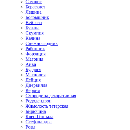
Самшит
Бересклет
Лещина
Боярышник
Вейгела
Бузина
Скумпия
Калина
Снежноягодник
Рябинник
Форзиция
Магония
Айва
Буддлея
Магнолия
Дейция
Диервилла
Керрия
Смородина декоративная
Рододендрон
Жимолость татарская
Бирючина
Клен Гиннала
Стефанандра
Розы